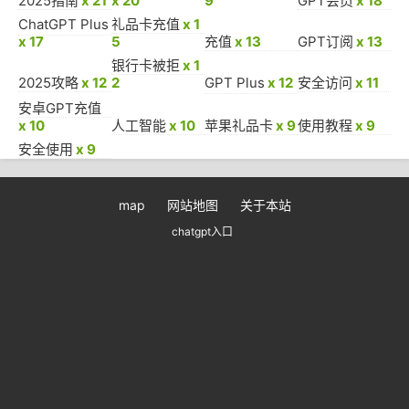
2025指南
x 21
x 20
9
GPT会员
x 18
ChatGPT Plus
礼品卡充值
x 1
x 17
5
充值
x 13
GPT订阅
x 13
银行卡被拒
x 1
2025攻略
x 12
2
GPT Plus
x 12
安全访问
x 11
安卓GPT充值
x 10
人工智能
x 10
苹果礼品卡
x 9
使用教程
x 9
安全使用
x 9
map
网站地图
关于本站
chatgpt入口