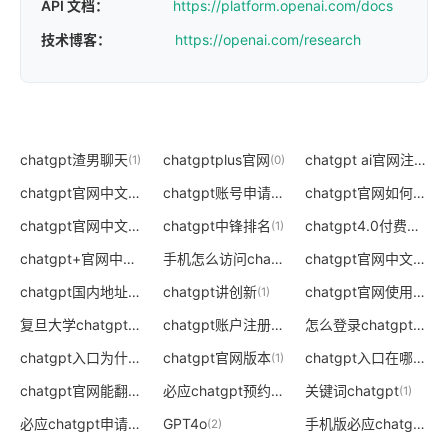
API 文档：
https://platform.openai.com/docs
技术博客：
https://openai.com/research
chatgpt渣男聊天
chatgptplus官网
chatgpt ai官网注册
(1)
(0)
(0)
chatgpt官网中文版
chatgpt账号申请官网
chatgpt官网如何使用
(2)
(0)
(
chatgpt官网中文版推广
chatgpt中锋排名
chatgpt4.0付费入口在哪
(0)
(1)
chatgpt+官网中文版
手机怎么访问chatgpt官网
chatgpt官网中文版破解版
(0)
(0)
chatgpt国内地址
chatgpt讲创新
chatgpt官网使用流程
(0)
(1)
(
复旦大学chatgpt测试地址
chatgpt账户注册地址受限怎么办
怎么登录chatgpt官网
(0)
(0)
(
chatgpt入口为什么有这么多
chatgpt官网版本
chatgpt入口在哪里
(0)
(1)
(1)
chatgpt官网能翻译成中文吗
必应chatgpt预约入口
关键词chatgpt
(0)
(2)
(1)
必应chatgpt申请入口出错
GPT4o
手机版必应chatgpt入口
(0)
(2)