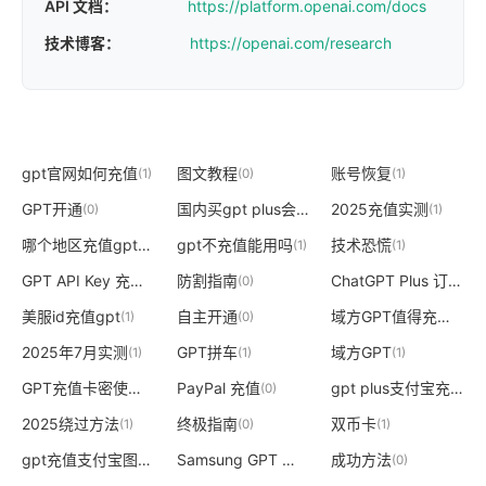
API 文档：
https://platform.openai.com/docs
技术博客：
https://openai.com/research
gpt官网如何充值
图文教程
账号恢复
(1)
(0)
(1)
GPT开通
国内买gpt plus会员充值
2025充值实测
(0)
(1)
(1)
哪个地区充值gpt便宜
gpt不充值能用吗
技术恐慌
(1)
(1)
(1)
GPT API Key 充值
防割指南
ChatGPT Plus 订阅
(1)
(0)
(1)
美服id充值gpt
自主开通
域方GPT值得充值吗
(1)
(0)
(1)
2025年7月实测
GPT拼车
域方GPT
(1)
(1)
(1)
GPT充值卡密使用
PayPal 充值
gpt plus支付宝充值
(1)
(0)
(1)
2025绕过方法
终极指南
双币卡
(1)
(0)
(1)
gpt充值支付宝图文
Samsung GPT 避坑指南
成功方法
(1)
(0)
(0)