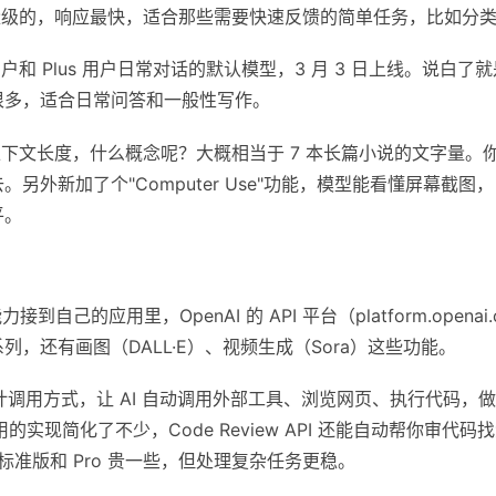
轻量级的，响应最快，适合那些需要快速反馈的简单任务，比如分
和 Plus 用户日常对话的默认模型，3 月 3 日上线。说白了
很多，适合日常问答和一般性写作。
en 的上下文长度，什么概念呢？大概相当于 7 本长篇小说的文字
另外新加了个"Computer Use"功能，模型能看懂屏幕截
平。
接到自己的应用里，OpenAI 的 API 平台（platform.opena
.3 系列，还有画图（DALL·E）、视频生成（Sora）这些功能。
设计调用方式，让 AI 自动调用外部工具、浏览网页、执行代码，
调用的实现简化了不少，Code Review API 还能自动帮你审代码
；标准版和 Pro 贵一些，但处理复杂任务更稳。