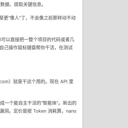
类数据、提取关键信息。
就是更"像人"了，不会像之前那样动不动
量。你可以直接把一整个项目的代码或者几
图，自己操作鼠标键盘帮你干活，在测试
i.com）就是干这个用的。现在 API 里
做成一个能自主干活的"智能体"。新出的
找漏洞。定价是按 Token 消耗算，nano