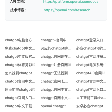
API 文档：
https://platform.openai.com/docs
技术博客：
https://openai.com/research
chatgpt电脑官方下载地址
chatgpt+官网中文版
chatgpt登录入口
(0)
(0)
(0)
免费chatgpt中文版官网
必应的chatgpt聊天入口在哪
必应chatgpt预约入口
(0)
(0)
(
chatgpt中文版官网
chatgpt官网现在能登陆吗
chatgpt官网注册使用
(0)
(0)
(
chatgpt体育竞彩
chatgpt注册官网
chatgpt电脑系统
(1)
(1)
(1)
怎么找到chatgpt入口
chatgpt无法找到入口
chatgpt4.0官网
(0)
(0)
(0)
chatgpt官网中文电脑版
chatgpt官网 佳心软件
chatgpt官网中文版app
(0)
(0)
网页扩展chatgpt
chatgpt官网中文版免费
chatgpt官网入口中文
(1)
(0)
(
chatgpt官网入口更新了吗
chatgpt官网中文版收费吗
人工智能工具chatgpt官网
(0)
(0)
chatgpt中文下载官网
openai chatgpt官网
安卓必应chatgpt申请入口
(0)
(0)