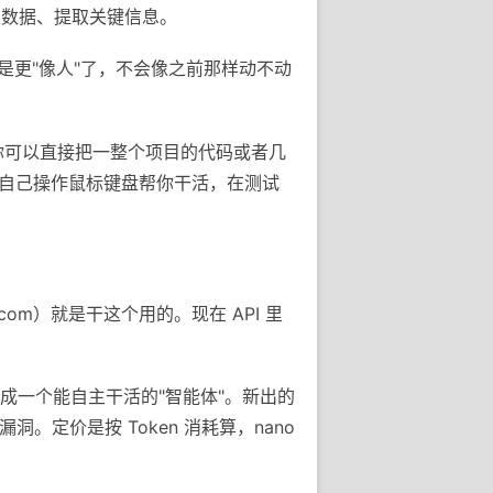
类数据、提取关键信息。
就是更"像人"了，不会像之前那样动不动
量。你可以直接把一整个项目的代码或者几
图，自己操作鼠标键盘帮你干活，在测试
i.com）就是干这个用的。现在 API 里
做成一个能自主干活的"智能体"。新出的
找漏洞。定价是按 Token 消耗算，nano