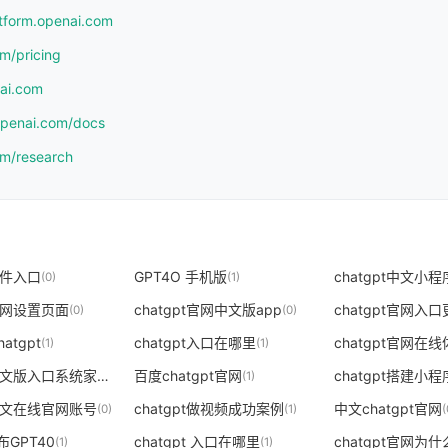
atform.openai.com
om/pricing
nai.com
.openai.com/docs
om/research
t插件入口
GPT4O 手机版
(0)
(1)
t官网设置页面
chatgpt官网中文版app
chatgpt官网入
(0)
(0)
atgpt
chatgpt入口在哪里
chatgpt官网在
(1)
(1)
chatgpt中文版入口系统家园
百度chatgpt官网
chatgpt搭建小
(0)
(1)
t中文在线官网账号
chatgpt做视频成功案例
中文chatgpt官网
(0)
(1)
(
布GPT40
chatgpt 入口在哪里
chatgpt官网为
(1)
(1)