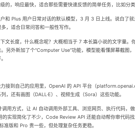
轻量级的，响应最快，适合那些需要快速反馈的简单任务，比如分
和 Plus 用户日常对话的默认模型，3 月 3 日上线。说白了
很多，适合日常问答和一般性写作。
en 的上下文长度，什么概念呢？大概相当于 7 本长篇小说的文字
另外新加了个"Computer Use"功能，模型能看懂屏幕截
平。
接到自己的应用里，OpenAI 的 API 平台（platform.opena
.3 系列，还有画图（DALL·E）、视频生成（Sora）这些功能。
设计调用方式，让 AI 自动调用外部工具、浏览网页、执行代码，
调用的实现简化了不少，Code Review API 还能自动帮你审代码
；标准版和 Pro 贵一些，但处理复杂任务更稳。