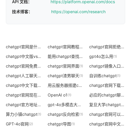
API 文档：
https://platform.openai.com/docs
技术博客：
https://openai.com/research
chatgpt官网是什么版本的
chatgpt官网教程
chatgpt官网拒绝访问
(0)
(2)
(
chatgpt中文版vscode插件官网
能用chatgpt查找地址吗
gpt4o怎么用
(0)
(0)
(1)
chatgpt官网免费版
chatgpt官网界面
chatgpt镜像入口
(0)
(1)
(0)
chatgpt人工聊天机器人官网
chatgpt渣男聊天
自训练chatgpt
(0)
(1)
(1)
chatgpt中文下载手机版官网
用云服务器搭建chatgpt接入口
chatgpt官网下载手机版
(0)
(0)
chatgpt官网现在能登陆吗
OpenAI o1
必应的chatgpt聊天入口在哪
(0)
(1)
chatgpt官方地址
gpt-4o多模态大模型发布
复旦大学chatgpt测试地址
(0)
(2)
算力小镇chatgpt
chatgpt反向检索
chatgpt官网可以登录吗
(1)
(1)
GPT-4o官网
chatgpt导图
chatgpt官网中文版是百度的么
(2)
(1)