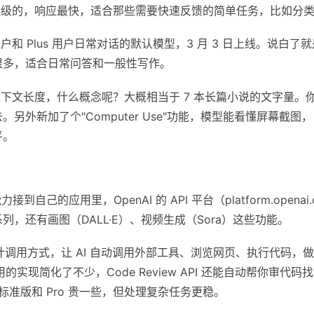
轻量级的，响应最快，适合那些需要快速反馈的简单任务，比如分
和 Plus 用户日常对话的默认模型，3 月 3 日上线。说白了
很多，适合日常问答和一般性写作。
en 的上下文长度，什么概念呢？大概相当于 7 本长篇小说的文字
另外新加了个"Computer Use"功能，模型能看懂屏幕截
平。
接到自己的应用里，OpenAI 的 API 平台（platform.opena
.3 系列，还有画图（DALL·E）、视频生成（Sora）这些功能。
设计调用方式，让 AI 自动调用外部工具、浏览网页、执行代码，
调用的实现简化了不少，Code Review API 还能自动帮你审代码
；标准版和 Pro 贵一些，但处理复杂任务更稳。