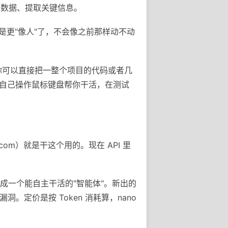
类数据、提取关键信息。
就是更"像人"了，不会像之前那样动不动
量。你可以直接把一整个项目的代码或者几
图，自己操作鼠标键盘帮你干活，在测试
i.com）就是干这个用的。现在 API 里
做成一个能自主干活的"智能体"。新出的
找漏洞。定价是按 Token 消耗算，nano