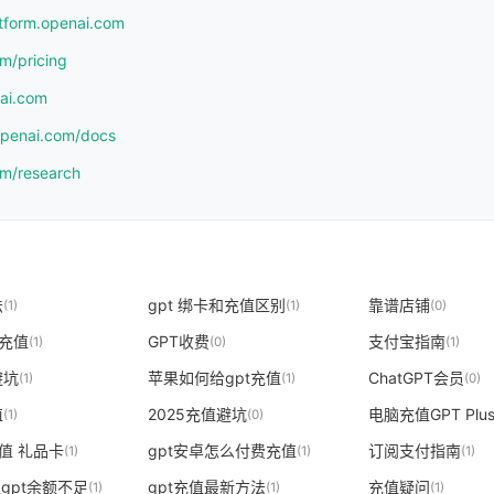
atform.openai.com
om/pricing
nai.com
.openai.com/docs
om/research
法
gpt 绑卡和充值区别
靠谱店铺
(1)
(1)
(0)
宝充值
GPT收费
支付宝指南
(1)
(0)
(1)
避坑
苹果如何给gpt充值
ChatGPT会员
(1)
(1)
(0)
值
2025充值避坑
电脑充值GPT Plu
(1)
(0)
充值 礼品卡
gpt安卓怎么付费充值
订阅支付指南
(1)
(1)
(1)
值gpt余额不足
gpt充值最新方法
充值疑问
(1)
(1)
(1)