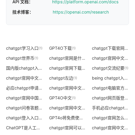
API 文档：
https://platform.openai.com/docs
技术博客：
https://openai.com/research
chatgpt学习入口
GPT4O下载
chatgpt下载官网
(1)
(1)
(0)
chatgpt世界币
chatgpt官网是什么版本的
chatgpt官网中文版电脑版
(1)
(0)
国内版chatgpt入口
chatgpt官网下载电脑版
chatgpt交流纪要
(0)
(0)
(1)
chatgpt官网中文版授权码
chatgpt左边
being chatgpt入口
(0)
(1)
(0)
必应chatgpt申请入口出错
chatgpt官网中文网页版
chatgpt电脑官方下载地址
(0)
(0)
chatgpt官网中国限制登入
GPT4O中文
chatgpt网页版登入口
(0)
(1)
(
chatgpt问卷答题海外自动挂机
chatgpt官网中文版免费版
手机必应chatgpt入口
(1)
(0)
(
chatgpt登入入口
GPT4o将免费使用
chatgpt官网怎么打不开
(0)
(1)
ChatGPT是人工智能模型吗
chatgpt官网可以登录吗
chatgpt官网中文版怎么用
(1)
(0)