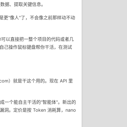
类数据、提取关键信息。
就是更"像人"了，不会像之前那样动不动
量。你可以直接把一整个项目的代码或者几
图，自己操作鼠标键盘帮你干活，在测试
i.com）就是干这个用的。现在 API 里
做成一个能自主干活的"智能体"。新出的
找漏洞。定价是按 Token 消耗算，nano