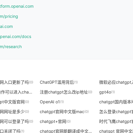
atform.openai.com
om/pricing
nai.com
.openai.com/docs
om/research
t官网入口更新了吗
ChatGPT滥用背后
微软必应chatgp
(0)
(1)
安卓怎么操作可以进入chatgpt官网
注册chatgpt怎么改ip地址
gpt4o
(0)
(0)
(1)
gpt中文版官网
OpenAI o1
chatgpt国内版
(0)
(1)
t官网网址是多少
chatgpt官网中文版mac
怎么登录chatgp
(0)
(0)
t官网可以登录了吗
chatgpt+官网
时代飞鹰chatgp
(0)
(0)
t入口关闭了吗
chatgpt官网能翻译成中文吗
chatgpt 官网中
(1)
(0)