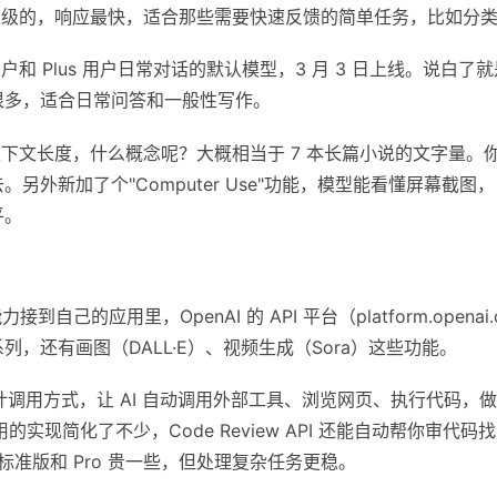
轻量级的，响应最快，适合那些需要快速反馈的简单任务，比如分
和 Plus 用户日常对话的默认模型，3 月 3 日上线。说白了
很多，适合日常问答和一般性写作。
en 的上下文长度，什么概念呢？大概相当于 7 本长篇小说的文字
另外新加了个"Computer Use"功能，模型能看懂屏幕截
平。
接到自己的应用里，OpenAI 的 API 平台（platform.opena
.3 系列，还有画图（DALL·E）、视频生成（Sora）这些功能。
设计调用方式，让 AI 自动调用外部工具、浏览网页、执行代码，
调用的实现简化了不少，Code Review API 还能自动帮你审代码
；标准版和 Pro 贵一些，但处理复杂任务更稳。