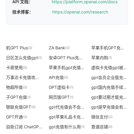
API 文档：
https://platform.openai.com/docs
技术博客：
https://openai.com/research
机GPT Plus
ZA Bank
苹果手机GPT充值
(0)
(0)
(0)
日区怎么充值gpt
安卓GPT Plus充值
苹果内购
(1)
(1)
(1)
卡密使用
苹果手机gpt充值方法详细
虚拟卡充值gpt被拒绝
(0)
(1)
(
万事达卡充值攻略
API充值
gpt会员企业版充值
(1)
(0)
(1)
物超所值
GPT虚拟卡
gpt国内充值手续费
(0)
(1)
(1)
子GPT充值
网页版GPT
gpt要过期才能充值吗
(1)
(1)
(
银联充值GPT
gpt代充值会不会封
gpt提早充值会有什么影响
(0)
(1)
GPT开通
gpt苹果礼品卡充值
微信支付
(0)
(1)
(2)
自助订阅 ChatGPT
gpt充值有什么用
靠谱店铺
(1)
(1)
(0)