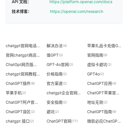
API 文档：
https://platform.openai.com/docs
技术博客：
https://openai.com/research
chatgpt官网电话
解决办法
苹果礼品卡充值GPT
(2)
(4)
(2)
官网chatgpt商店怎么访问
值GPT
官网指南
(2)
(3)
(9)
ChatGpt网页版入口免登录
GPT-4o官网
虚拟卡避坑
(2)
(2)
(2)
chatgpt官网教程
价格指南
GPT4o
(2)
(2)
(2)
ChatGPT插件
官方渠道
ChatGPT应用
(8)
(2)
(4)
苹果手机
chatgpt企业官网
ChatGPT苹果官网
(2)
(2)
(2)
ChatGPT阿卢官网
安全指南
地址无效
(2)
(2)
(2)
ChatGPT误区
避坑
ChatGPT指南
(2)
(2)
(9)
chatgpt 接口
ChatGPT官网
微软必应ChatGPT入口
(2)
(77)