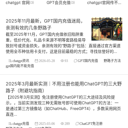
chatgpt 官网
GPT会员充值
chatgpt官网传不出来
(3)
(3)
(
2025年11月最新，GPT国内充值迷局，
亲测有效的几条野路子
截至2025年11月，GPT国内充值依旧陷阱重
重，低价代充、礼品卡来源不明等套路极易导
致封号或资金损失，亲测有效的“野路子”包括：直接通过官方渠道
使用全币种信用卡支付，这是目前最稳的方式；寻找信誉好的...
chatgpt资讯
2026-05-28
93
GPT国内充值
野路子方法
gpt国内能不能充值
2025年3月最新实测｜不用注册也能用ChatGPT的三大野
路子（附避坑指南）
【2025年3月实测】免注册使用ChatGPT的三大途径及风险提
示，，当前实测发现三种无需账号即可使用ChatGPT的方法：一
是通过第三方镜像站（如ChatHub、FreeGPT4），多数采用网页
直连...
chatgpt充值
2025-03-06
289
ChatGPT免注册