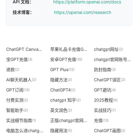
API 文档：
https://platform.openai.com/docs
技术博客：
https://openai.com/research
ChatGPT Canvas
苹果礼品卡充值GPT
chatgpt网址
(2)
(2)
(2)
宝GPT充值
安卓GPT充值
chatgpt官网账号
(3)
(10)
(2)
退款
GPT Plus
防封指南
(2)
(12)
(3)
AI聊天机器人
隐藏方法
ChatGPT误区
(2)
(2)
(2)
GPT订阅
ChatGPT4
GPT避坑
(13)
(2)
(4)
付费实测
chatgpt 知乎
2025教程
(2)
(2)
(6)
智能助手
英文润色
实战技巧
(2)
(2)
(7)
实战细节指南
正版chatgpt官网
充值
(1)
(2)
(13)
电脑怎么进chatgpt官网
隐藏用法
ChatGPT画图
(2)
(5)
(2)