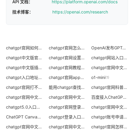
API 文档：
https://platform.openai.com/docs
技术博客：
https://openai.com/research
chatgpt官网如何登录
chatgpt官网怎么登陆
OpenAI发布GPT40
(0)
(0)
(1)
chatgpt中文版官网下载
chatgpt官网设置中文
chatgpt网站入口
(0)
(0)
(0)
chatgpt中文版插件下载
chatgpt官网教程
chatgpt官网中文版ios
(1)
(2)
chatgpt入口地址
chatgpt官网app下载
o1-mini
(0)
(0)
(1)
chatgpt官网打不开怎么办
能用chatgpt查找地址吗
chatgpt官网科普
(0)
(0)
(0)
chatgpt官网中文版下载手机版
chatgpt官网中文版入口
百度接入ChatGPT
(0)
(0)
(1)
chatgpt5.0入口在哪
chatgpt官网登录入口在哪里
chatgpt官网中文版mac
(0)
(0)
ChatGPT Canvas
chatgpt登录入口在哪
chatgpt账号申请官网
(2)
(1)
(
chatgpt官网中文版论文
chatgpt官网中文版知乎
chatgpt官网怎样下载
(0)
(0)
(