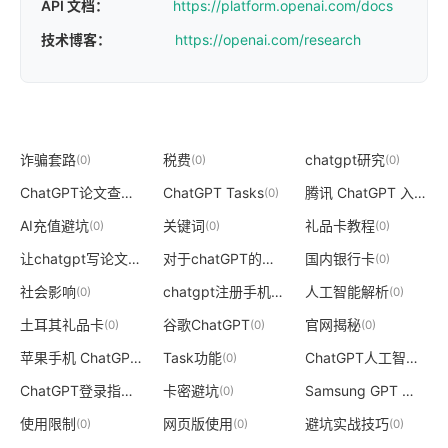
API 文档：
https://platform.openai.com/docs
技术博客：
https://openai.com/research
诈骗套路
税费
chatgpt研究
(0)
(0)
(0)
ChatGPT论文查重
ChatGPT Tasks
腾讯 ChatGPT 入口
(0)
(0)
(0)
AI充值避坑
关键词
礼品卡教程
(0)
(0)
(0)
让chatgpt写论文
对于chatGPT的评价
国内银行卡
(0)
(0)
(0)
社会影响
chatgpt注册手机
人工智能解析
(0)
(0)
(0)
土耳其礼品卡
谷歌ChatGPT
官网揭秘
(0)
(0)
(0)
苹果手机 ChatGPT登录
Task功能
ChatGPT人工智能股票
(0)
(0)
ChatGPT登录指南
卡密避坑
Samsung GPT 避坑指南
(0)
(0)
使用限制
网页版使用
避坑实战技巧
(0)
(0)
(0)