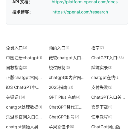
API 文档：
https://platform.openai.com/docs
技术博客：
https://openai.com/research
免费入口
预约入口
指南
(3)
(1)
(7)
中国注册chatgpt
微软chatgpt入口
ChatGPT入口
(1)
(2)
(33)
自救指南
绕过限制
踩坑实录
(2)
(3)
(2)
正版chatgpt官网
chatgpt国内官网
chatgpt在线
(2)
(2)
(2)
iOS ChatGPT中文版
2025指南
支付失败
(1)
(21)
(2)
关键词1
GPT Plus 充值
ChatGPT入口关闭
(4)
(4)
(2)
chatgpt处理数据
ChatGPT替代工具
官网下载
(1)
(2)
(2)
乐游网官网入口ChatGPT
ChatGPT封号
使用教程
(2)
(2)
(9)
chatgpt创始人奥特曼是公的还是母的
苹果充值卡
ChatGpt网页版入口免登录
(5)
(2)