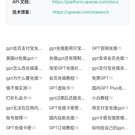
API 文档：
https://platform.openai.com/docs
技术博客：
https://openai.com/research
gpt会员支付宝充值
gpt充值能用贝宝吗
GPT官网充值
(1)
(1)
(1)
美服id充值gpt
充值gpt还有限制吗
gpt安卓会员充值
(1)
(1)
(1)
gpt怎么改充值渠道
淘宝GPT充值价格
gpt支付宝充值关闭
(1)
(0)
(1)
gpt为什么要充值
会员充值教程
免费GPT
(1)
(1)
(1)
值不值实测
GPT虚拟卡
国内GPT Plus充值
(0)
(1)
(1)
打折礼品卡
gpt过期后还能充值吗
小白教程
(0)
(1)
(1)
gpt无法在应用内充值
GPT充值卡密使用
用支付宝充值gpt
(1)
(1)
(1)
账号故障
国内自助充值
gpt卡密充值原理详解
(0)
(1)
(
GPT充值卡密
GPT订阅教程
如何给自己的gpt充值
(2)
(0)
(