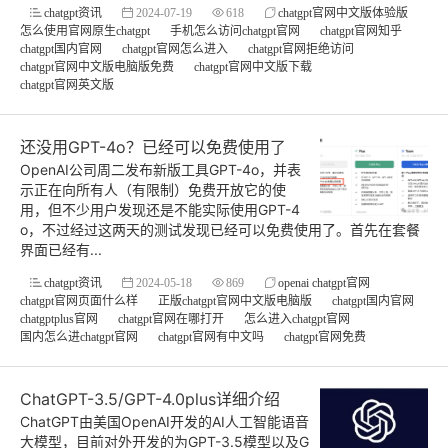
chatgpt资讯
2024-07-19
618
chatgpt官网中文版体验版
怎么使用官网原生chatgpt
手机怎么访问chatgpt官网
chatgpt官网知乎
chatgpt国内官网
chatgpt官网怎么进入
chatgpt官网拒绝访问
chatgpt官网中文版电脑版免费
chatgpt官网中文版下载
chatgpt官网英文版
还没用GPT-4o？已经可以免费使用了
OpenAI公司周二发布新版工具GPT-4o，并表
示正在向所有人（有限制）免费开放它的使
用，但不少用户发现还是不能实际使用GPT-4
o，不过经过这两天的测试发现已经可以免费使用了。首先在套餐
界面已经有...
chatgpt资讯
2024-05-18
869
openai chatgpt官网
chatgpt官网页面什么样
正版chatgpt官网中文版电脑版
chatgpt国内官网
chatgptplus官网
chatgpt官网在哪打开
怎么进入chatgpt官网
国内怎么进chatgpt官网
chatgpt官网有中文吗
chatgpt官网免费
ChatGPT-3.5/GPT-4.0plus详细介绍
ChatGPT由美国OpenAI开发的AI人工智能语音
大模型，目前对外开发的为GPT-3.5模型以及G