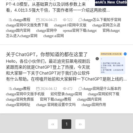
PT-4.0模型，从基础算力以及训练参数上来
看，4.0比3.5强大千倍，下面作者将一一介绍这两款模...
chatgpt教程
2024-04-25
522
chatgpt怎么下载知乎官网
chatgpt官网中文版免费下载
chatgpt4.0官网中文版
chatgpt官网怎么进
chatgpt国内官网
chatgpt官网中
openai官网下载chatgpt
官网chatgpt
怎么进入chatgpt官网
chatgpt ai官网
关于ChatGPT，你想知道的都在这里了
Hello，各位小伙伴们，最近追完狂飙电视剧后
紧跟而来的就是ChatGPT登上了热搜，今天就
和大家聊一下关于ChatGPT对于我们办公软件
有什么帮助。在唠嗑开始前和大家解释一下ChatGPT是刚上线的...
chatgpt教程
2024-04-12
472
chatgpt官网是什么版本的
chatgpt官网中文版手机版
如何登录chatgpt官网
chatgpt官网如何下载
chatgpt官网免费版
官网下载chatgpt教程
chatgpt国内官网
chatgpt官网网址
chatgpt 官网能设置中文吗
chatgpt官网作用
‹‹
1
››