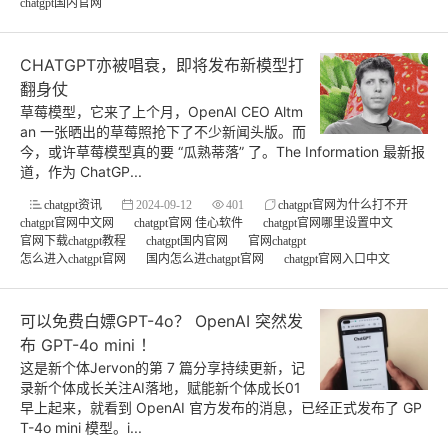
chatgpt国内官网
CHATGPT亦被唱衰，即将发布新模型打
翻身仗
草莓模型，它来了上个月，OpenAI CEO Altm
an 一张晒出的草莓照抢下了不少新闻头版。而
今，或许草莓模型真的要 “瓜熟蒂落” 了。The Information 最新报
道，作为 ChatGP...
chatgpt资讯
2024-09-12
401
chatgpt官网为什么打不开
chatgpt官网中文网
chatgpt官网 佳心软件
chatgpt官网哪里设置中文
官网下载chatgpt教程
chatgpt国内官网
官网chatgpt
怎么进入chatgpt官网
国内怎么进chatgpt官网
chatgpt官网入口中文
可以免费白嫖GPT-4o？ OpenAI 突然发
布 GPT-4o mini ！
这是新个体Jervon的第 7 篇分享持续更新，记
录新个体成长关注AI落地，赋能新个体成长01
早上起来，就看到 OpenAI 官方发布的消息，已经正式发布了 GP
T-4o mini 模型。i...