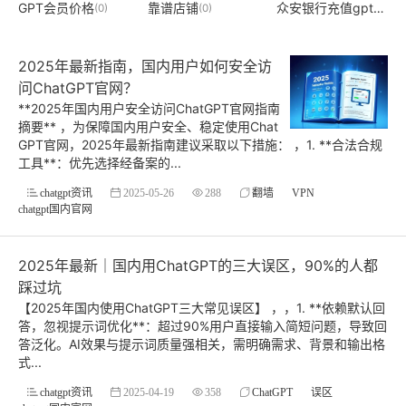
GPT会员价格
靠谱店铺
众安银行充值gpt方法
(0)
(0)
(
2025年最新指南，国内用户如何安全访
问ChatGPT官网？
**2025年国内用户安全访问ChatGPT官网指南
摘要** ，为保障国内用户安全、稳定使用Chat
GPT官网，2025年最新指南建议采取以下措施： ，1. **合法合规
工具**：优先选择经备案的...
chatgpt资讯
2025-05-26
288
翻墙
VPN
chatgpt国内官网
2025年最新｜国内用ChatGPT的三大误区，90%的人都
踩过坑
【2025年国内使用ChatGPT三大常见误区】 ，，1. **依赖默认回
答，忽视提示词优化**：超过90%用户直接输入简短问题，导致回
答泛化。AI效果与提示词质量强相关，需明确需求、背景和输出格
式...
chatgpt资讯
2025-04-19
358
ChatGPT
误区