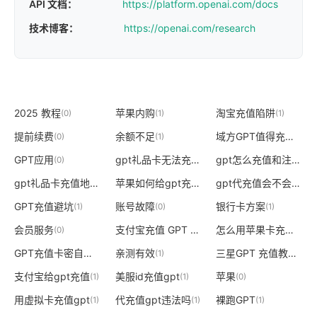
API 文档：
https://platform.openai.com/docs
技术博客：
https://openai.com/research
2025 教程
苹果内购
淘宝充值陷阱
(0)
(1)
(1)
提前续费
余额不足
域方GPT值得充值吗
(0)
(1)
(1)
GPT应用
gpt礼品卡无法充值
gpt怎么充值和注册
(0)
(1)
(1)
gpt礼品卡充值地址无效
苹果如何给gpt充值
gpt代充值会不会封
(1)
(1)
(1)
GPT充值避坑
账号故障
银行卡方案
(1)
(0)
(1)
会员服务
支付宝充值 GPT Plus
怎么用苹果卡充值gpt
(0)
(0)
(
GPT充值卡密自助
亲测有效
三星GPT 充值教程
(1)
(1)
(0)
支付宝给gpt充值
美服id充值gpt
苹果
(1)
(1)
(0)
用虚拟卡充值gpt
代充值gpt违法吗
裸跑GPT
(1)
(1)
(1)