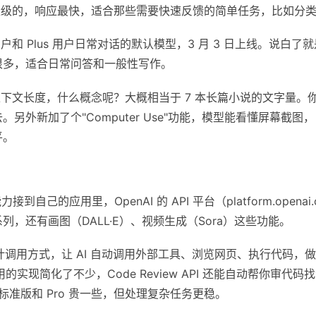
轻量级的，响应最快，适合那些需要快速反馈的简单任务，比如分
和 Plus 用户日常对话的默认模型，3 月 3 日上线。说白了
很多，适合日常问答和一般性写作。
en 的上下文长度，什么概念呢？大概相当于 7 本长篇小说的文字
另外新加了个"Computer Use"功能，模型能看懂屏幕截
平。
接到自己的应用里，OpenAI 的 API 平台（platform.opena
.3 系列，还有画图（DALL·E）、视频生成（Sora）这些功能。
设计调用方式，让 AI 自动调用外部工具、浏览网页、执行代码，
调用的实现简化了不少，Code Review API 还能自动帮你审代码
；标准版和 Pro 贵一些，但处理复杂任务更稳。