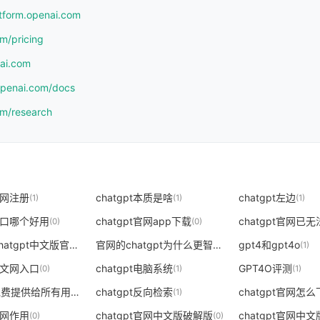
atform.openai.com
om/pricing
nai.com
.openai.com/docs
om/research
t官网注册
chatgpt本质是啥
chatgpt左边
(1)
(1)
(1)
t入口哪个好用
chatgpt官网app下载
chatgpt官网已
(0)
(0)
苹果手机chatgpt中文版官网
官网的chatgpt为什么更智能
gpt4和gpt4o
(0)
(0)
(1)
t中文网入口
chatgpt电脑系统
GPT4O评测
(0)
(1)
(1)
gpt4o将免费提供给所有用户
chatgpt反向检索
chatgpt官网怎
(1)
(1)
t官网作用
chatgpt官网中文版破解版
(0)
(0)