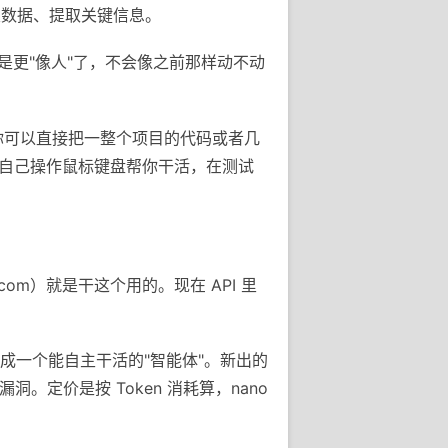
类数据、提取关键信息。
就是更"像人"了，不会像之前那样动不动
量。你可以直接把一整个项目的代码或者几
图，自己操作鼠标键盘帮你干活，在测试
i.com）就是干这个用的。现在 API 里
做成一个能自主干活的"智能体"。新出的
找漏洞。定价是按 Token 消耗算，nano