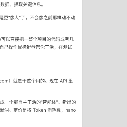
类数据、提取关键信息。
就是更"像人"了，不会像之前那样动不动
量。你可以直接把一整个项目的代码或者几
图，自己操作鼠标键盘帮你干活，在测试
i.com）就是干这个用的。现在 API 里
做成一个能自主干活的"智能体"。新出的
找漏洞。定价是按 Token 消耗算，nano