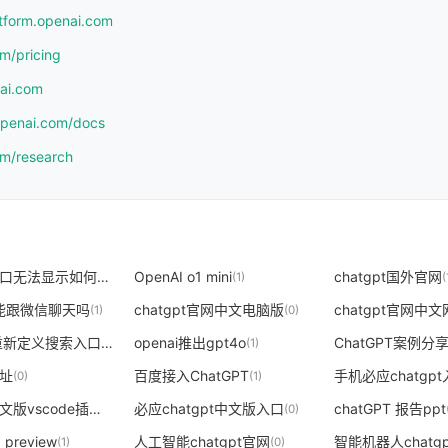
atform.openai.com
om/pricing
nai.com
.openai.com/docs
om/research
chatgpt入口无法显示如何解决
OpenAI o1 mini
chatgpt国外官网
(0)
(1)
(
PT能跟微信聊天吗
chatgpt官网中文电脑版
chatgpt官网中
(1)
(0)
chatgpt 重新定义搜索入口
openai推出gpt4o
ChatGPT案例分
(0)
(1)
地址
百度接入ChatGPT
手机必应chatgp
(0)
(1)
chatgpt中文版vscode插件官网
必应chatgpt中文版入口
chatGPT 报告ppt
(0)
(0)
 preview
人工智能chatgpt官网
智能机器人chatg
(1)
(0)