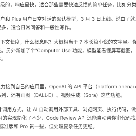
轻量级的，响应最快，适合那些需要快速反馈的简单任务，比如分
和 Plus 用户日常对话的默认模型，3 月 3 日上线。说白了
很多，适合日常问答和一般性写作。
en 的上下文长度，什么概念呢？大概相当于 7 本长篇小说的文字
另外新加了个"Computer Use"功能，模型能看懂屏幕截
平。
接到自己的应用里，OpenAI 的 API 平台（platform.opena
.3 系列，还有画图（DALL·E）、视频生成（Sora）这些功能。
设计调用方式，让 AI 自动调用外部工具、浏览网页、执行代码，
调用的实现简化了不少，Code Review API 还能自动帮你审代码
；标准版和 Pro 贵一些，但处理复杂任务更稳。